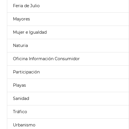
Feria de Julio
Mayores
Mujer e Igualdad
Naturia
Oficina Información Consumidor
Participación
Playas
Sanidad
Tráfico
Urbanismo