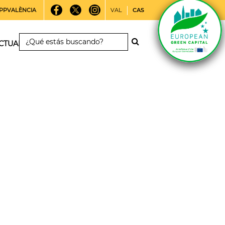
PPVALÈNCIA
VAL
CAS
CTUALIDAD