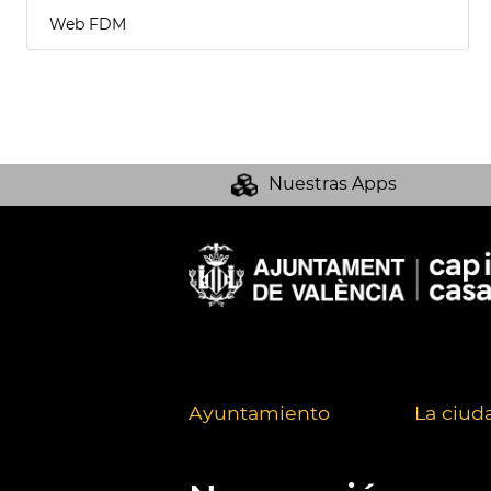
Web FDM
Nuestras Apps
Ayuntamiento
La ciud