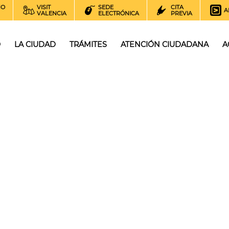
NO
VISIT
SEDE
CITA
A
VALENCIA
ELECTRÓNICA
PREVIA
O
LA CIUDAD
TRÁMITES
ATENCIÓN CIUDADANA
A