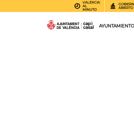
VALENCIA
GOBIER
AL
ABIERTO
MINUTO
AYUNTAMIENT