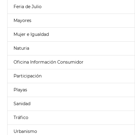
Feria de Julio
Mayores
Mujer e Igualdad
Naturia
Oficina Información Consumidor
Participación
Playas
Sanidad
Tráfico
Urbanismo