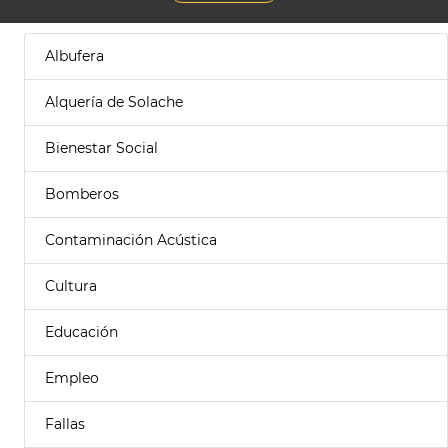
Albufera
Alquería de Solache
Bienestar Social
Bomberos
Contaminación Acústica
Cultura
Educación
Empleo
Fallas