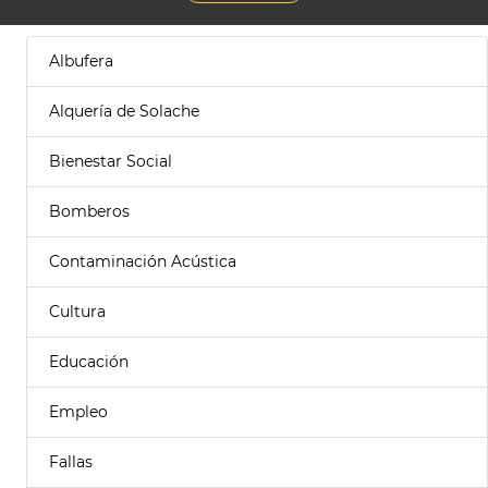
Albufera
Alquería de Solache
Bienestar Social
Bomberos
Contaminación Acústica
Cultura
Educación
Empleo
Fallas