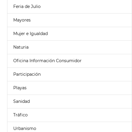
Feria de Julio
Mayores
Mujer e Igualdad
Naturia
Oficina Información Consumidor
Participación
Playas
Sanidad
Tráfico
Urbanismo