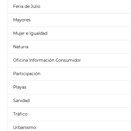
Feria de Julio
Mayores
Mujer e Igualdad
Naturia
Oficina Información Consumidor
Participación
Playas
Sanidad
Tráfico
Urbanismo