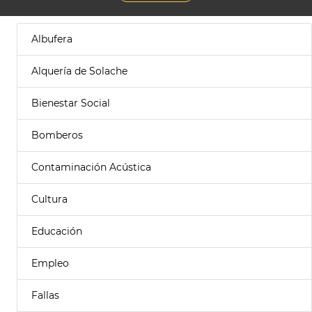
Albufera
Alquería de Solache
Bienestar Social
Bomberos
Contaminación Acústica
Cultura
Educación
Empleo
Fallas