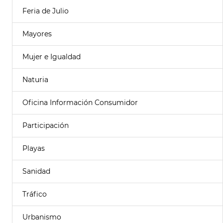
Feria de Julio
Mayores
Mujer e Igualdad
Naturia
Oficina Información Consumidor
Participación
Playas
Sanidad
Tráfico
Urbanismo