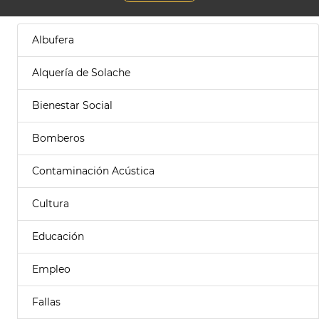
Albufera
Alquería de Solache
Bienestar Social
Bomberos
Contaminación Acústica
Cultura
Educación
Empleo
Fallas