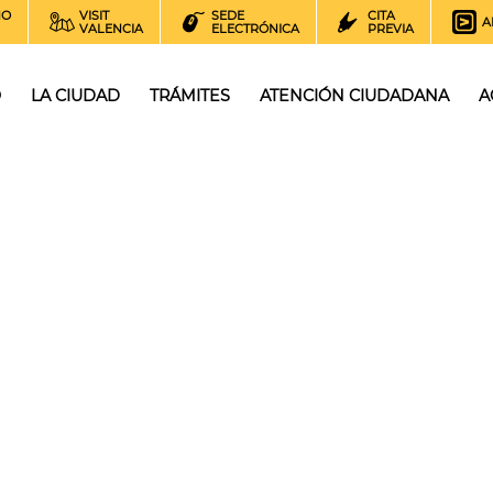
NO
VISIT
SEDE
CITA
A
VALENCIA
ELECTRÓNICA
PREVIA
O
LA CIUDAD
TRÁMITES
ATENCIÓN CIUDADANA
A