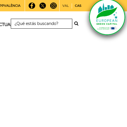
PPVALÈNCIA
VAL
CAS
CTUALIDAD