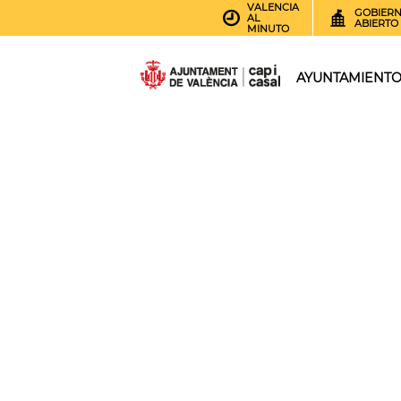
VALENCIA
GOBIER
AL
ABIERTO
MINUTO
AYUNTAMIENT