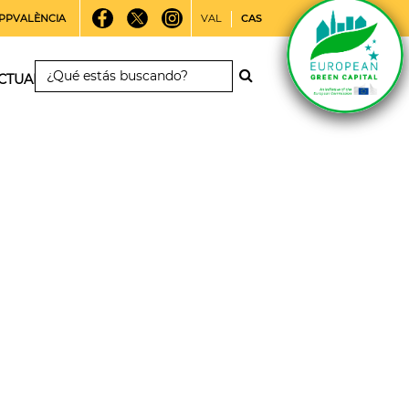
PPVALÈNCIA
VAL
CAS
CTUALIDAD