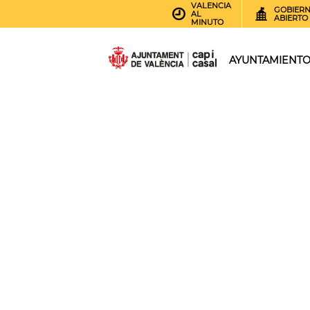
VALENCIA
GOBIER
AL
ABIERTO
MINUTO
AYUNTAMIENT