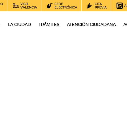
NO
VISIT
SEDE
CITA
A
VALENCIA
ELECTRÓNICA
PREVIA
O
LA CIUDAD
TRÁMITES
ATENCIÓN CIUDADANA
A