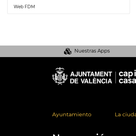
Web FDM
Nuestras Apps
Ayuntamiento
La ciud