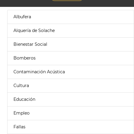
Albufera
Alquería de Solache
Bienestar Social
Bomberos
Contaminación Acústica
Cultura
Educación
Empleo
Fallas