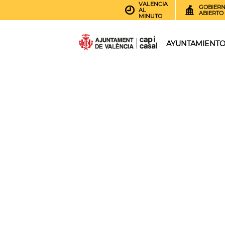
VALENCIA
GOBIER
AL
ABIERTO
MINUTO
AYUNTAMIENT