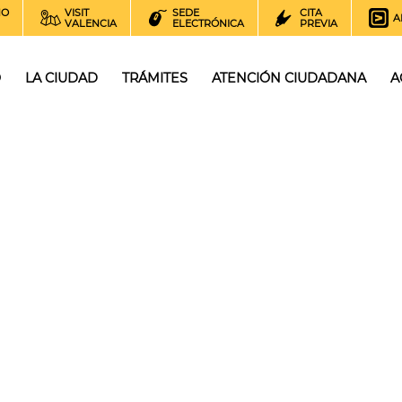
NO
VISIT
SEDE
CITA
A
VALENCIA
ELECTRÓNICA
PREVIA
O
LA CIUDAD
TRÁMITES
ATENCIÓN CIUDADANA
A