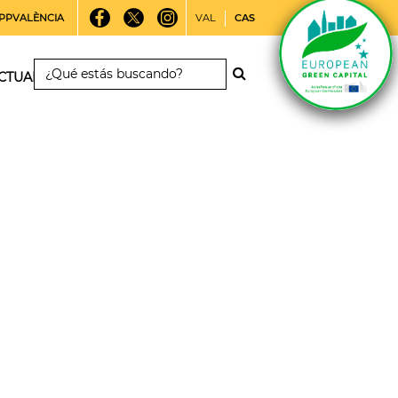
PPVALÈNCIA
VAL
CAS
CTUALIDAD