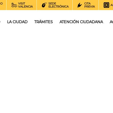
NO
VISIT
SEDE
CITA
A
VALENCIA
ELECTRÓNICA
PREVIA
O
LA CIUDAD
TRÁMITES
ATENCIÓN CIUDADANA
A