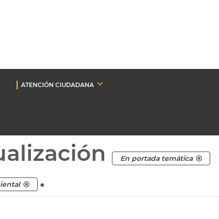
ATENCIÓN CIUDADANA
ualización
En portada temática
.
iental