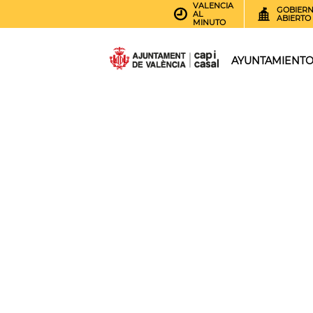
VALENCIA
GOBIER
AL
ABIERTO
MINUTO
AYUNTAMIENT