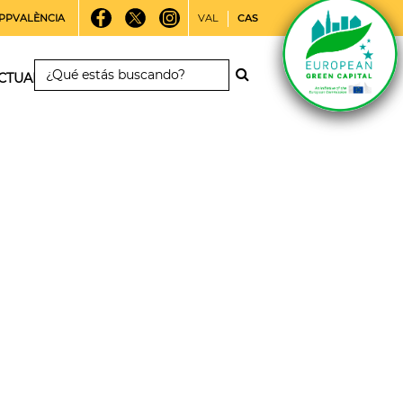
PPVALÈNCIA
VAL
CAS
CTUALIDAD