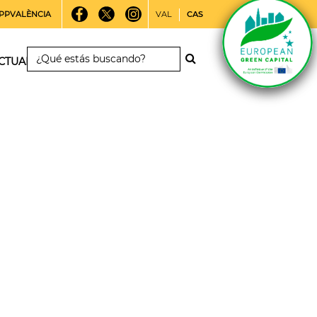
PPVALÈNCIA
VAL
CAS
CTUALIDAD