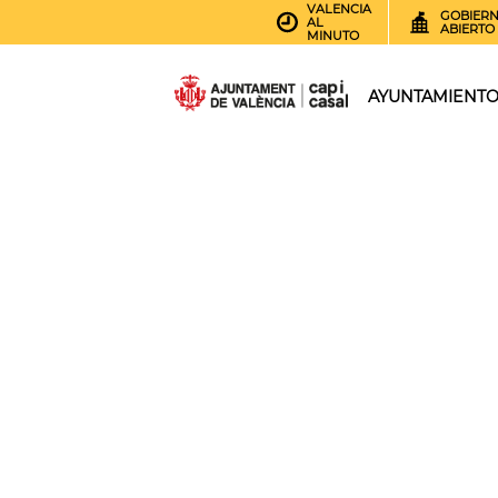
VALENCIA
GOBIER
AL
ABIERTO
MINUTO
AYUNTAMIENT