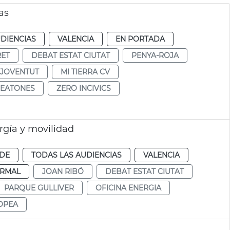
as
DIENCIAS
VALENCIA
EN PORTADA
RET
DEBAT ESTAT CIUTAT
PENYA-ROJA
 JOVENTUT
MI TIERRA CV
PEATONES
ZERO INCIVICS
rgía y movilidad
RDE
TODAS LAS AUDIENCIAS
VALENCIA
RMAL
JOAN RIBÓ
DEBAT ESTAT CIUTAT
PARQUE GULLIVER
OFICINA ENERGIA
OPEA