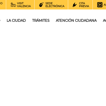
NO
VISIT
SEDE
CITA
A
VALENCIA
ELECTRÓNICA
PREVIA
O
LA CIUDAD
TRÁMITES
ATENCIÓN CIUDADANA
A