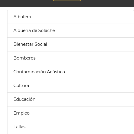
Albufera
Alquería de Solache
Bienestar Social
Bomberos
Contaminación Acústica
Cultura
Educación
Empleo
Fallas