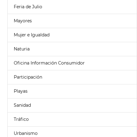
Feria de Julio
Mayores
Mujer e Igualdad
Naturia
Oficina Información Consumidor
Participación
Playas
Sanidad
Tráfico
Urbanismo