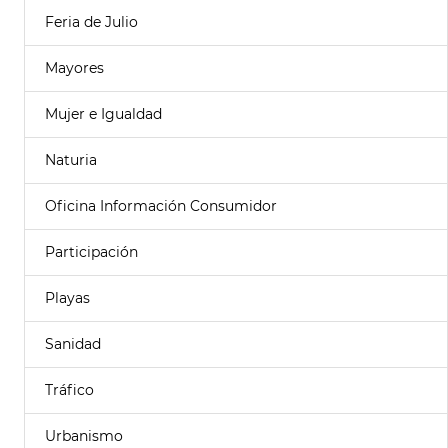
Feria de Julio
Mayores
Mujer e Igualdad
Naturia
Oficina Información Consumidor
Participación
Playas
Sanidad
Tráfico
Urbanismo