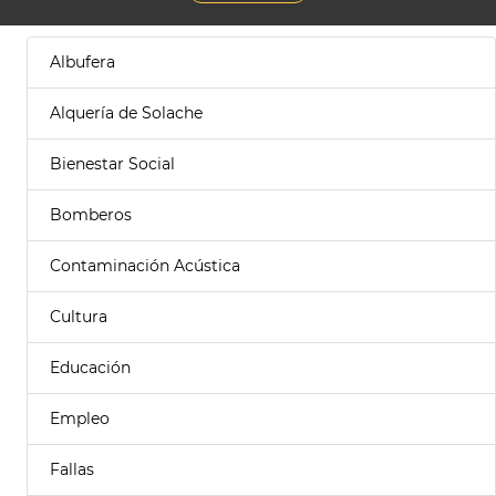
Albufera
Alquería de Solache
Bienestar Social
Bomberos
Contaminación Acústica
Cultura
Educación
Empleo
Fallas