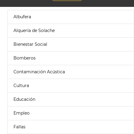
Albufera
Alquería de Solache
Bienestar Social
Bomberos
Contaminación Acústica
Cultura
Educación
Empleo
Fallas