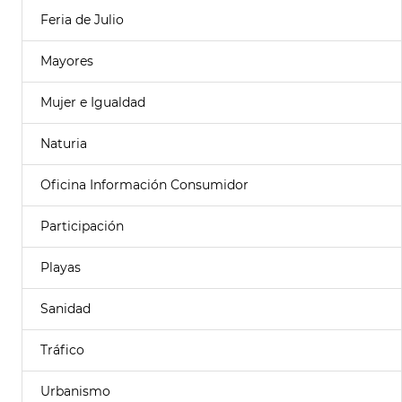
Feria de Julio
Mayores
Mujer e Igualdad
Naturia
Oficina Información Consumidor
Participación
Playas
Sanidad
Tráfico
Urbanismo