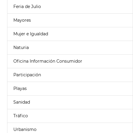
Feria de Julio
Mayores
Mujer e Igualdad
Naturia
Oficina Información Consumidor
Participación
Playas
Sanidad
Tráfico
Urbanismo