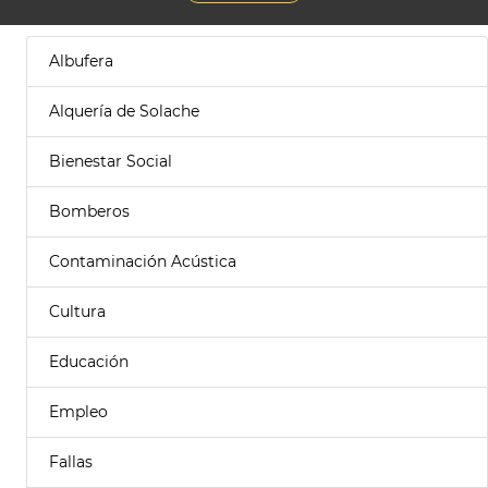
Albufera
Alquería de Solache
Bienestar Social
Bomberos
Contaminación Acústica
Cultura
Educación
Empleo
Fallas