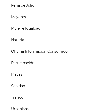
Feria de Julio
Mayores
Mujer e Igualdad
Naturia
Oficina Información Consumidor
Participación
Playas
Sanidad
Tráfico
Urbanismo