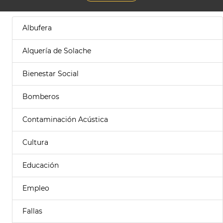
Albufera
Alquería de Solache
Bienestar Social
Bomberos
Contaminación Acústica
Cultura
Educación
Empleo
Fallas