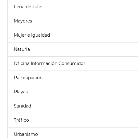
Feria de Julio
Mayores
Mujer e Igualdad
Naturia
Oficina Información Consumidor
Participación
Playas
Sanidad
Tráfico
Urbanismo