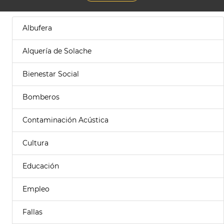
Albufera
Alquería de Solache
Bienestar Social
Bomberos
Contaminación Acústica
Cultura
Educación
Empleo
Fallas