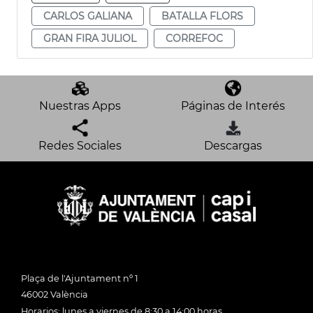
CARLOS GALIANA
BATALLA FLORS
GRAN FIRA JULIOL
CORREFOC
Nuestras Apps
Páginas de Interés
Redes Sociales
Descargas
Plaça de l'Ajuntament nº 1
46002 València
Horarios: lunes a viernes de 8:30 a 14:00 horas