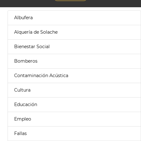
Albufera
Alquería de Solache
Bienestar Social
Bomberos
Contaminación Acústica
Cultura
Educación
Empleo
Fallas