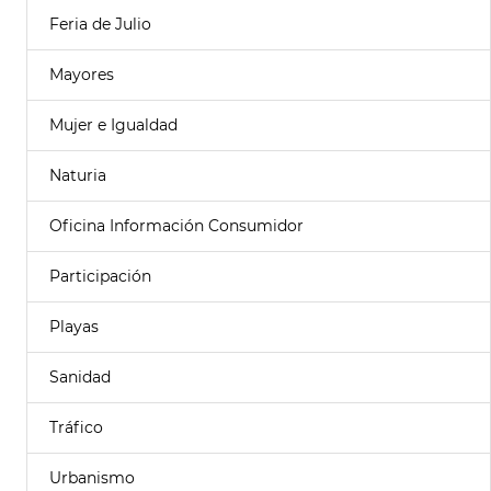
Feria de Julio
Mayores
Mujer e Igualdad
Naturia
Oficina Información Consumidor
Participación
Playas
Sanidad
Tráfico
Urbanismo