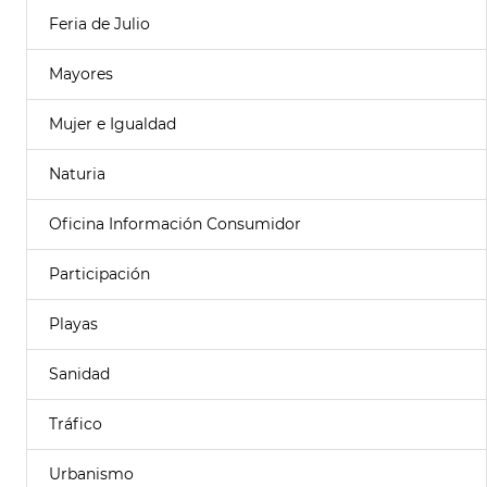
Feria de Julio
Mayores
Mujer e Igualdad
Naturia
Oficina Información Consumidor
Participación
Playas
Sanidad
Tráfico
Urbanismo