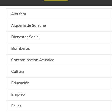
Albufera
Alquería de Solache
Bienestar Social
Bomberos
Contaminación Acústica
Cultura
Educación
Empleo
Fallas