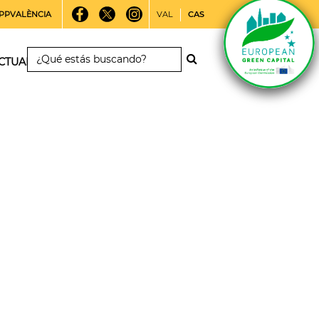
PPVALÈNCIA
VAL
CAS
CTUALIDAD