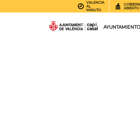
VALENCIA
GOBIER
AL
ABIERTO
MINUTO
AYUNTAMIENT