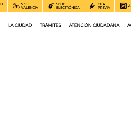
NO
VISIT
SEDE
CITA
A
VALENCIA
ELECTRÓNICA
PREVIA
O
LA CIUDAD
TRÁMITES
ATENCIÓN CIUDADANA
A