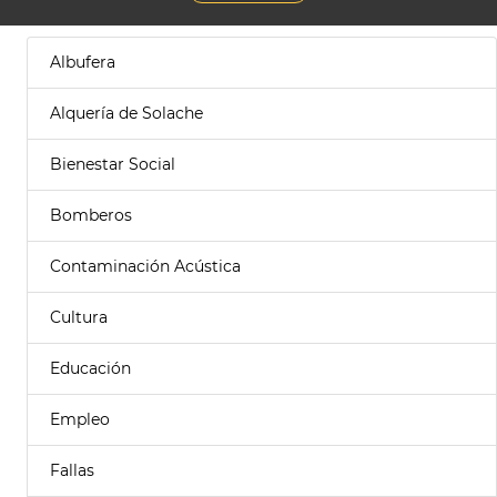
Albufera
Alquería de Solache
Bienestar Social
Bomberos
Contaminación Acústica
Cultura
Educación
Empleo
Fallas