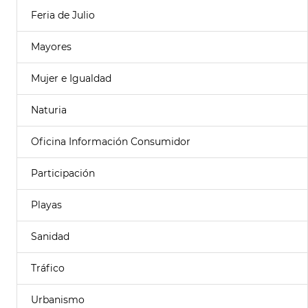
Feria de Julio
Mayores
Mujer e Igualdad
Naturia
Oficina Información Consumidor
Participación
Playas
Sanidad
Tráfico
Urbanismo