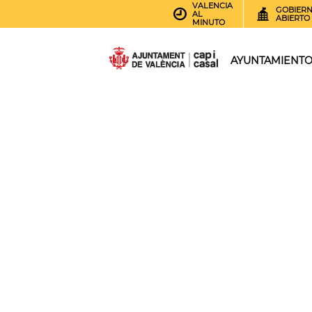
VALENCIA
GOBIER
AL
ABIERTO
MINUTO
AYUNTAMIENT