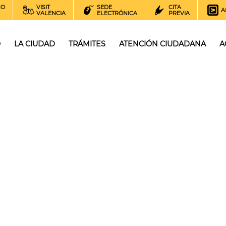
NO
VISIT
SEDE
CITA
A
VALENCIA
ELECTRÓNICA
PREVIA
O
LA CIUDAD
TRÁMITES
ATENCIÓN CIUDADANA
A