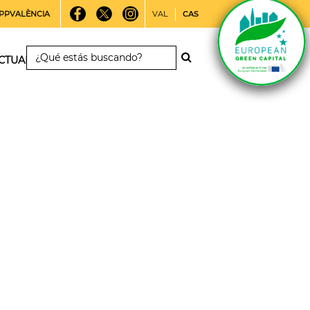
PPVALÈNCIA
VAL
CAS
CTUALIDAD