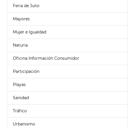
Feria de Julio
Mayores
Mujer e Igualdad
Naturia
Oficina Información Consumidor
Participación
Playas
Sanidad
Tráfico
Urbanismo