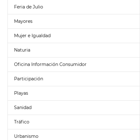
Feria de Julio
Mayores
Mujer e Igualdad
Naturia
Oficina Información Consumidor
Participación
Playas
Sanidad
Tráfico
Urbanismo