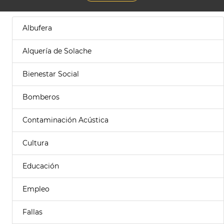
Albufera
Alquería de Solache
Bienestar Social
Bomberos
Contaminación Acústica
Cultura
Educación
Empleo
Fallas