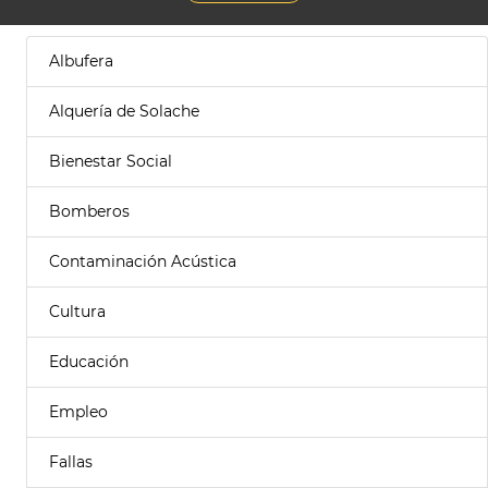
Albufera
Alquería de Solache
Bienestar Social
Bomberos
Contaminación Acústica
Cultura
Educación
Empleo
Fallas