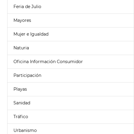
Feria de Julio
Mayores
Mujer e Igualdad
Naturia
Oficina Información Consumidor
Participación
Playas
Sanidad
Tráfico
Urbanismo