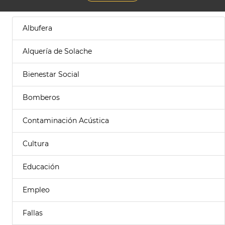
Albufera
Alquería de Solache
Bienestar Social
Bomberos
Contaminación Acústica
Cultura
Educación
Empleo
Fallas