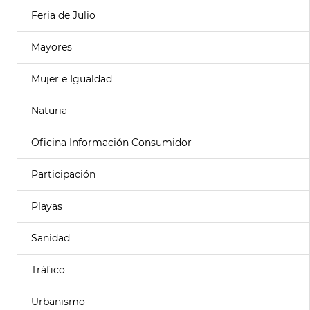
Feria de Julio
Mayores
Mujer e Igualdad
Naturia
Oficina Información Consumidor
Participación
Playas
Sanidad
Tráfico
Urbanismo