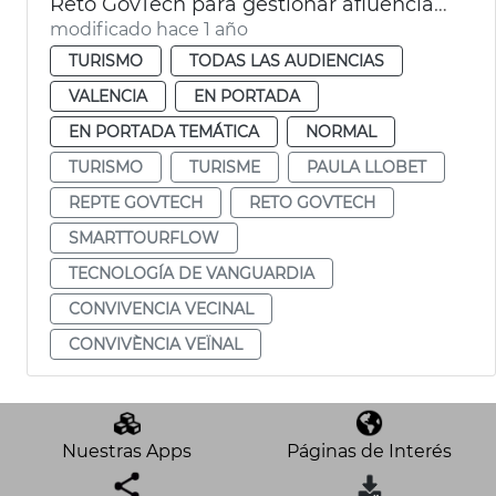
Reto GovTech para gestionar afluencia turística con tecnología
modificado hace 1 año
TURISMO
TODAS LAS AUDIENCIAS
VALENCIA
EN PORTADA
EN PORTADA TEMÁTICA
NORMAL
TURISMO
TURISME
PAULA LLOBET
REPTE GOVTECH
RETO GOVTECH
SMARTTOURFLOW
TECNOLOGÍA DE VANGUARDIA
CONVIVENCIA VECINAL
CONVIVÈNCIA VEÏNAL
Nuestras Apps
Páginas de Interés