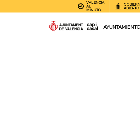
VALENCIA
GOBIER
AL
ABIERTO
MINUTO
AYUNTAMIENT