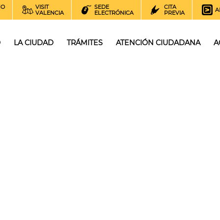
NO
VISIT
SEDE
CITA
A
VALENCIA
ELECTRÓNICA
PREVIA
O
LA CIUDAD
TRÁMITES
ATENCIÓN CIUDADANA
A