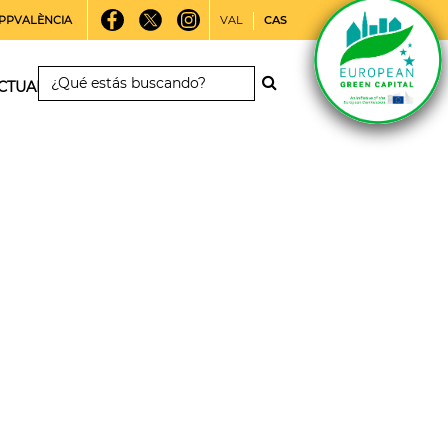
PPVALÈNCIA
VAL
CAS
CTUALIDAD