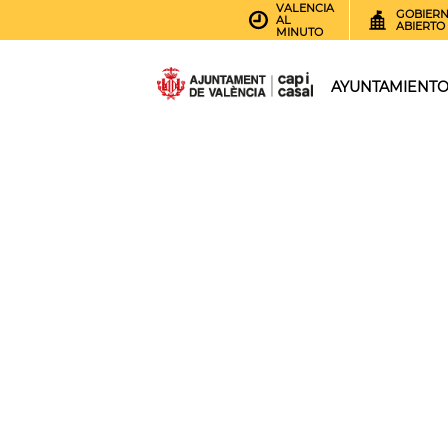
VALENCIA
GOBIER
AL
ABIERTO
MINUTO
AYUNTAMIENT