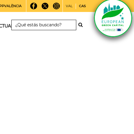
PPVALÈNCIA
VAL
CAS
CTUALIDAD