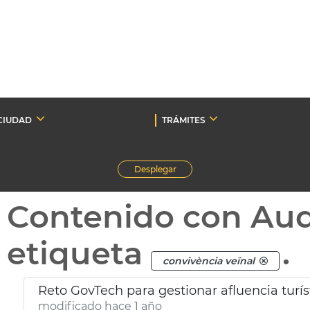
CIUDAD
TRÁMITES
Desplegar
Contenido con Au
etiqueta
.
convivència veïnal
Reto GovTech para gestionar afluencia turís
modificado hace 1 año