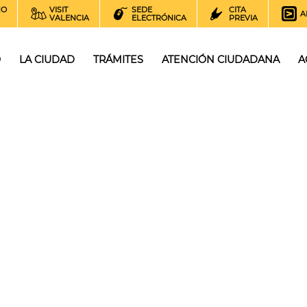
NO
VISIT
SEDE
CITA
A
VALENCIA
ELECTRÓNICA
PREVIA
O
LA CIUDAD
TRÁMITES
ATENCIÓN CIUDADANA
A