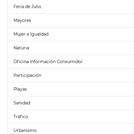
Feria de Julio
Mayores
Mujer e Igualdad
Naturia
Oficina Información Consumidor
Participación
Playas
Sanidad
Tráfico
Urbanismo