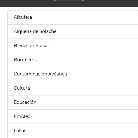
Albufera
Alquería de Solache
Bienestar Social
Bomberos
Contaminación Acústica
Cultura
Educación
Empleo
Fallas