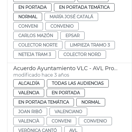
EN PORTADA
EN PORTADA TEMÁTICA
NORMAL
MARÍA JOSÉ CATALÁ
CONVENI
CONVENIO
CARLOS MAZÓN
EPSAR
COLECTOR NORTE
LIMPIEZA TRAMO 3
NETEJA TRAM 3
COLECTOR NORD
Acuerdo Ayuntamiento VLC - AVL Promoción Valenciano
modificado hace 3 años
ALCALDÍA
TODAS LAS AUDIENCIAS
VALENCIA
EN PORTADA
EN PORTADA TEMÁTICA
NORMAL
JOAN RIBÓ
VALENCIANO
VALENCIÀ
CONVENI
CONVENIO
VERÒNICA CANTÓ
AVL