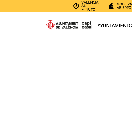
VALENCIA
GOBIER
AL
ABIERTO
MINUTO
AYUNTAMIENT