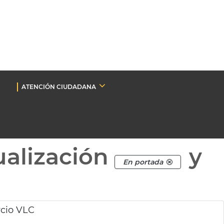
ATENCIÓN CIUDADANA
ualización
y
En portada
rcio VLC