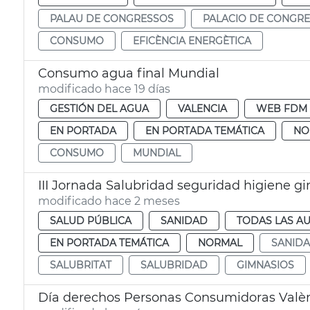
PALAU DE CONGRESSOS
PALACIO DE CONGR
CONSUMO
EFICÈNCIA ENERGÈTICA
Consumo agua final Mundial
modificado hace 19 días
GESTIÓN DEL AGUA
VALENCIA
WEB FDM
EN PORTADA
EN PORTADA TEMÁTICA
NO
CONSUMO
MUNDIAL
III Jornada Salubridad seguridad higiene g
modificado hace 2 meses
SALUD PÚBLICA
SANIDAD
TODAS LAS AU
EN PORTADA TEMÁTICA
NORMAL
SANID
SALUBRITAT
SALUBRIDAD
GIMNASIOS
Día derechos Personas Consumidoras Valè