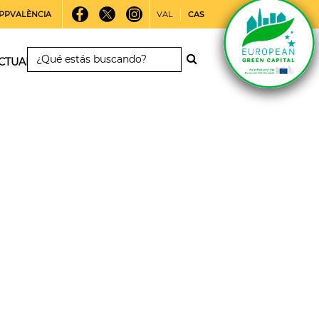
PPVALÈNCIA
VAL
CAS
CTUALIDAD