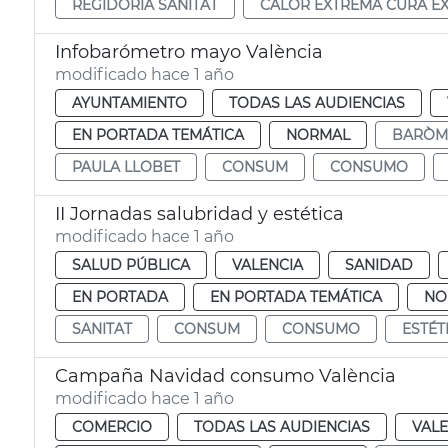
REGIDORIA SANITAT
CALOR EXTREMA CURA E
Infobarómetro mayo València
modificado hace 1 año
AYUNTAMIENTO
TODAS LAS AUDIENCIAS
EN PORTADA TEMÁTICA
NORMAL
BARÒME
PAULA LLOBET
CONSUM
CONSUMO
II Jornadas salubridad y estética
modificado hace 1 año
SALUD PÚBLICA
VALENCIA
SANIDAD
EN PORTADA
EN PORTADA TEMÁTICA
NO
SANITAT
CONSUM
CONSUMO
ESTÉT
Campaña Navidad consumo València
modificado hace 1 año
COMERCIO
TODAS LAS AUDIENCIAS
VALE