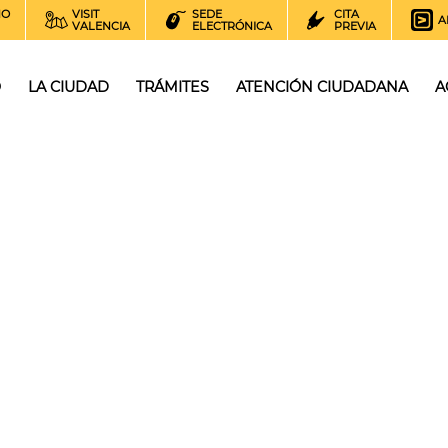
NO
VISIT
SEDE
CITA
A
VALENCIA
ELECTRÓNICA
PREVIA
O
LA CIUDAD
TRÁMITES
ATENCIÓN CIUDADANA
A