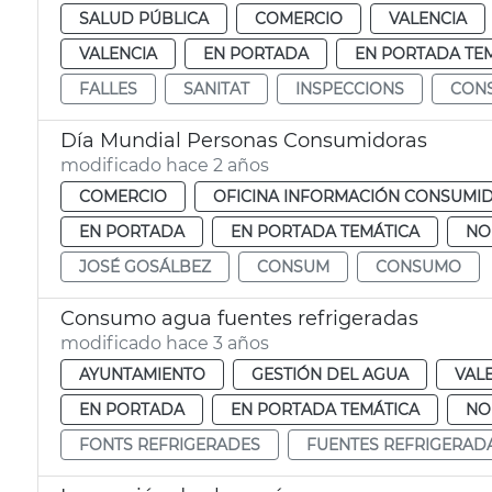
SALUD PÚBLICA
COMERCIO
VALENCIA
VALENCIA
EN PORTADA
EN PORTADA TE
FALLES
SANITAT
INSPECCIONS
CON
Día Mundial Personas Consumidoras
modificado hace 2 años
COMERCIO
OFICINA INFORMACIÓN CONSUMI
EN PORTADA
EN PORTADA TEMÁTICA
NO
JOSÉ GOSÁLBEZ
CONSUM
CONSUMO
Consumo agua fuentes refrigeradas
modificado hace 3 años
AYUNTAMIENTO
GESTIÓN DEL AGUA
VAL
EN PORTADA
EN PORTADA TEMÁTICA
NO
FONTS REFRIGERADES
FUENTES REFRIGERAD