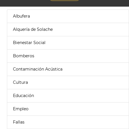
Albufera
Alquería de Solache
Bienestar Social
Bomberos
Contaminación Acústica
Cultura
Educación
Empleo
Fallas