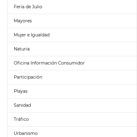
Feria de Julio
Mayores
Mujer e Igualdad
Naturia
Oficina Información Consumidor
Participación
Playas
Sanidad
Tráfico
Urbanismo