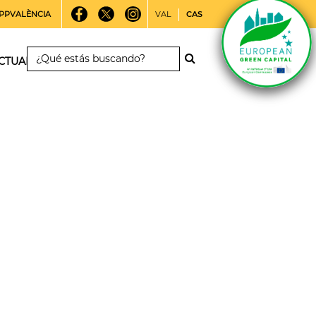
PPVALÈNCIA
VAL
CAS
CTUALIDAD