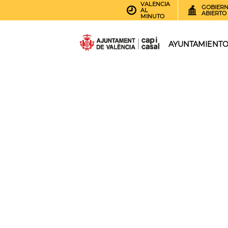
VALENCIA
GOBIER
AL
ABIERTO
MINUTO
AYUNTAMIENT