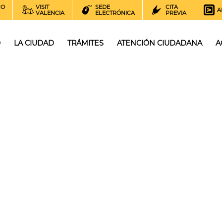
NO
VISIT
SEDE
CITA
A
VALENCIA
ELECTRÓNICA
PREVIA
O
LA CIUDAD
TRÁMITES
ATENCIÓN CIUDADANA
A