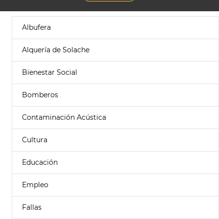
Albufera
Alquería de Solache
Bienestar Social
Bomberos
Contaminación Acústica
Cultura
Educación
Empleo
Fallas