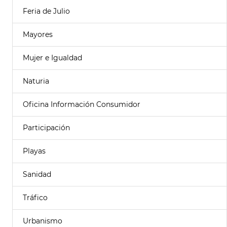
Feria de Julio
Mayores
Mujer e Igualdad
Naturia
Oficina Información Consumidor
Participación
Playas
Sanidad
Tráfico
Urbanismo