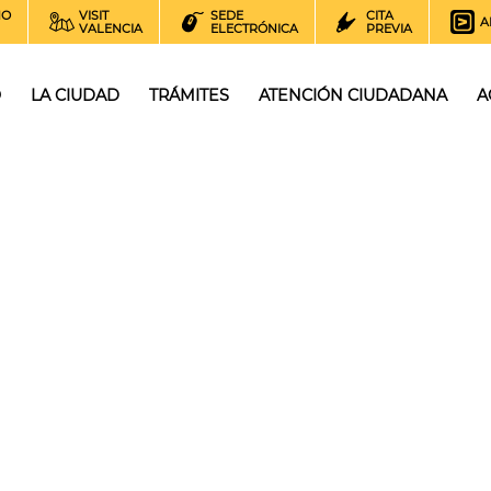
NO
VISIT
SEDE
CITA
A
VALENCIA
ELECTRÓNICA
PREVIA
O
LA CIUDAD
TRÁMITES
ATENCIÓN CIUDADANA
A