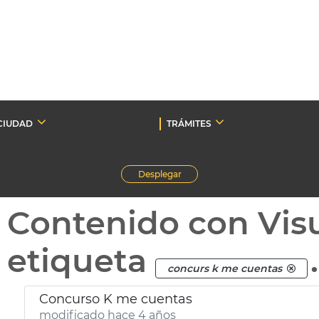
CIUDAD
TRÁMITES
Desplegar
Contenido con Vis
etiqueta
.
concurs k me cuentas
Concurso K me cuentas
modificado hace 4 años