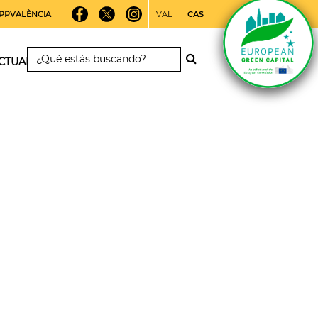
PPVALÈNCIA
VAL
CAS
CTUALIDAD