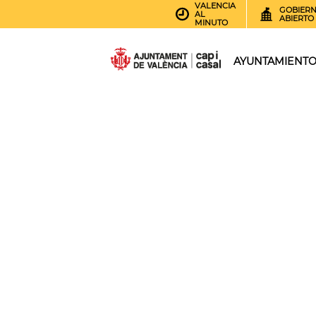
VALENCIA
GOBIER
AL
ABIERTO
MINUTO
AYUNTAMIENT