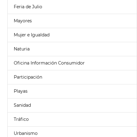
Feria de Julio
Mayores
Mujer e Igualdad
Naturia
Oficina Información Consumidor
Participación
Playas
Sanidad
Tráfico
Urbanismo