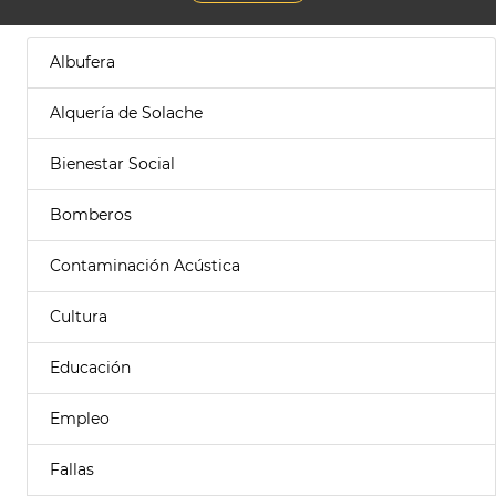
Albufera
Alquería de Solache
Bienestar Social
Bomberos
Contaminación Acústica
Cultura
Educación
Empleo
Fallas