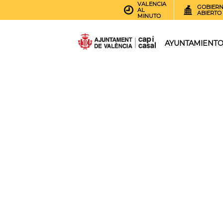
VALENCIA
GOBIER
AL
ABIERTO
MINUTO
AYUNTAMIENT