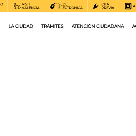
NO
VISIT
SEDE
CITA
A
VALENCIA
ELECTRÓNICA
PREVIA
O
LA CIUDAD
TRÁMITES
ATENCIÓN CIUDADANA
A