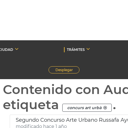
CIUDAD
TRÁMITES
Desplegar
Contenido con Au
etiqueta
.
concurs art urbà
Segundo Concurso Arte Urbano Russafa Ay
modificado hace 1 año