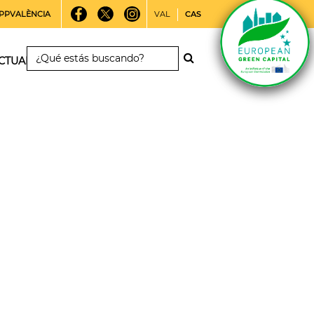
PPVALÈNCIA
VAL
CAS
CTUALIDAD