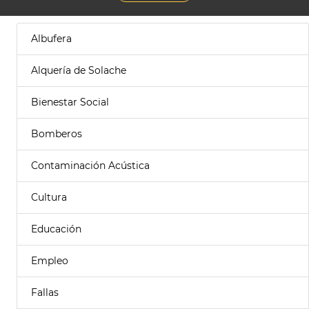
Albufera
Alquería de Solache
Bienestar Social
Bomberos
Contaminación Acústica
Cultura
Educación
Empleo
Fallas