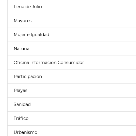
Feria de Julio
Mayores
Mujer e Igualdad
Naturia
Oficina Información Consumidor
Participación
Playas
Sanidad
Tráfico
Urbanismo