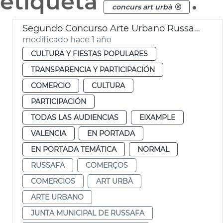
etiqueta
.
concurs art urbà
Segundo Concurso Arte Urbano Russafa Ayuntamiento Valéncia
modificado hace 1 año
CULTURA Y FIESTAS POPULARES
TRANSPARENCIA Y PARTICIPACIÓN
COMERCIO
CULTURA
PARTICIPACIÓN
TODAS LAS AUDIENCIAS
EIXAMPLE
VALENCIA
EN PORTADA
EN PORTADA TEMÁTICA
NORMAL
RUSSAFA
COMERÇOS
COMERCIOS
ART URBÀ
ARTE URBANO
JUNTA MUNICIPAL DE RUSSAFA