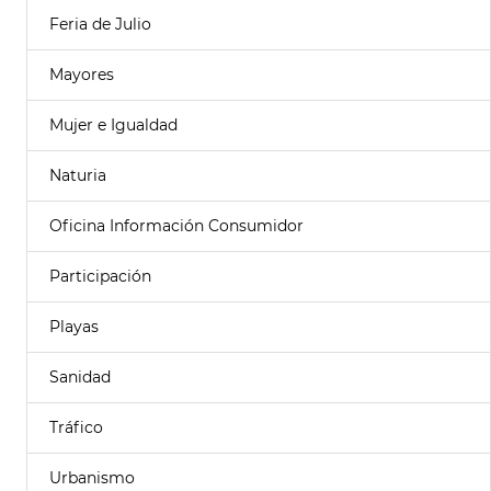
Feria de Julio
Mayores
Mujer e Igualdad
Naturia
Oficina Información Consumidor
Participación
Playas
Sanidad
Tráfico
Urbanismo