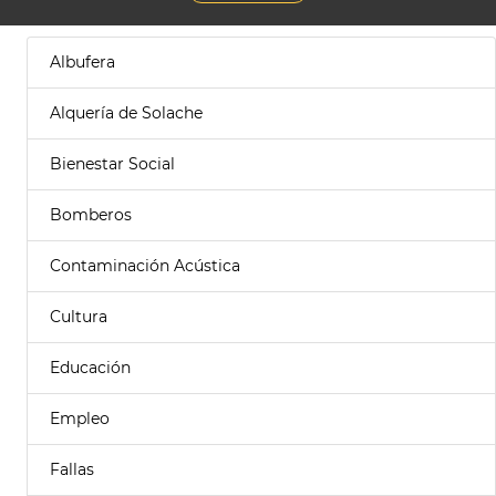
Albufera
Alquería de Solache
Bienestar Social
Bomberos
Contaminación Acústica
Cultura
Educación
Empleo
Fallas