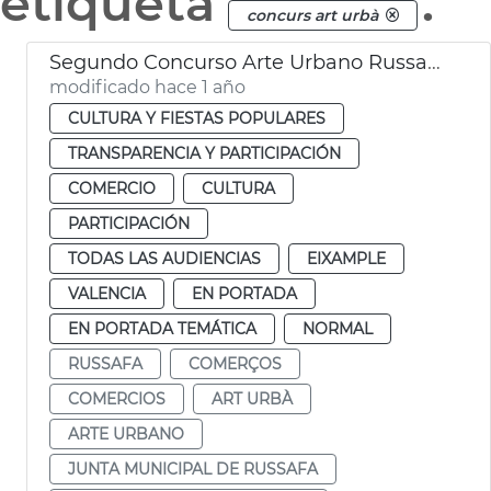
etiqueta
.
concurs art urbà
Segundo Concurso Arte Urbano Russafa Ayuntamiento Valéncia
modificado hace 1 año
CULTURA Y FIESTAS POPULARES
TRANSPARENCIA Y PARTICIPACIÓN
COMERCIO
CULTURA
PARTICIPACIÓN
TODAS LAS AUDIENCIAS
EIXAMPLE
VALENCIA
EN PORTADA
EN PORTADA TEMÁTICA
NORMAL
RUSSAFA
COMERÇOS
COMERCIOS
ART URBÀ
ARTE URBANO
JUNTA MUNICIPAL DE RUSSAFA