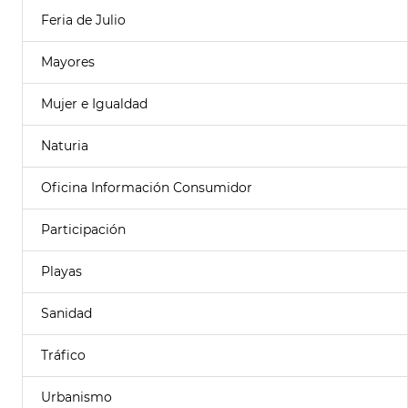
Feria de Julio
Mayores
Mujer e Igualdad
Naturia
Oficina Información Consumidor
Participación
Playas
Sanidad
Tráfico
Urbanismo