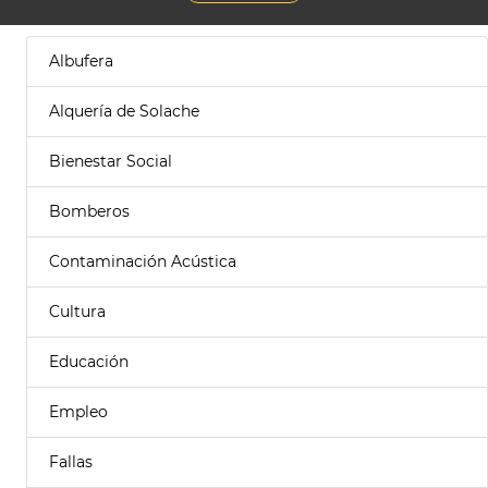
Albufera
Alquería de Solache
Bienestar Social
Bomberos
Contaminación Acústica
Cultura
Educación
Empleo
Fallas