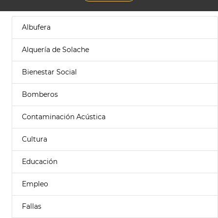
Albufera
Alquería de Solache
Bienestar Social
Bomberos
Contaminación Acústica
Cultura
Educación
Empleo
Fallas