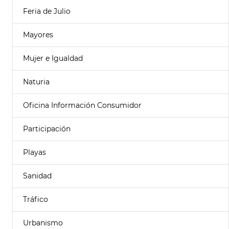
Feria de Julio
Mayores
Mujer e Igualdad
Naturia
Oficina Información Consumidor
Participación
Playas
Sanidad
Tráfico
Urbanismo