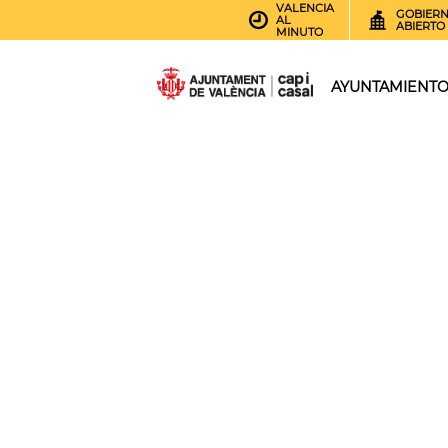
VALENCIA
GOBIER
AL
ABIERTO
MINUTO
AYUNTAMIENT