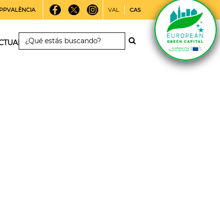
PPVALÈNCIA
VAL
CAS
CTUALIDAD