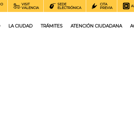
NO
VISIT
SEDE
CITA
A
VALENCIA
ELECTRÓNICA
PREVIA
O
LA CIUDAD
TRÁMITES
ATENCIÓN CIUDADANA
A