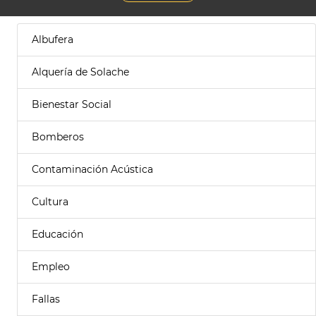
Albufera
Alquería de Solache
Bienestar Social
Bomberos
Contaminación Acústica
Cultura
Educación
Empleo
Fallas