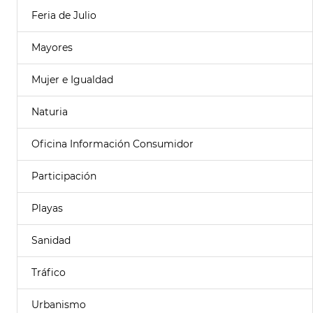
Feria de Julio
Mayores
Mujer e Igualdad
Naturia
Oficina Información Consumidor
Participación
Playas
Sanidad
Tráfico
Urbanismo