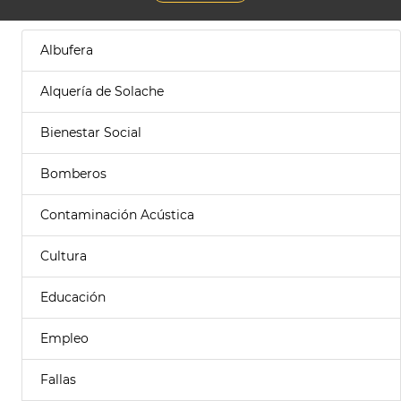
Albufera
Alquería de Solache
Bienestar Social
Bomberos
Contaminación Acústica
Cultura
Educación
Empleo
Fallas