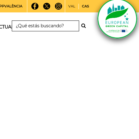
PPVALÈNCIA
VAL
CAS
CTUALIDAD