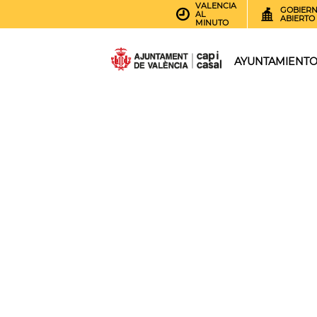
VALENCIA
GOBIER
AL
ABIERTO
MINUTO
AYUNTAMIENT