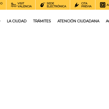
NO
VISIT
SEDE
CITA
A
VALENCIA
ELECTRÓNICA
PREVIA
O
LA CIUDAD
TRÁMITES
ATENCIÓN CIUDADANA
A