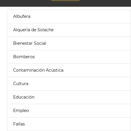
Albufera
Alquería de Solache
Bienestar Social
Bomberos
Contaminación Acústica
Cultura
Educación
Empleo
Fallas