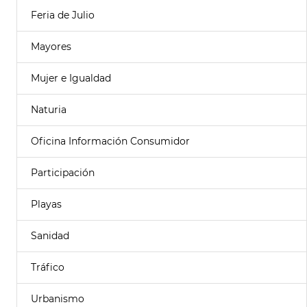
Feria de Julio
Mayores
Mujer e Igualdad
Naturia
Oficina Información Consumidor
Participación
Playas
Sanidad
Tráfico
Urbanismo