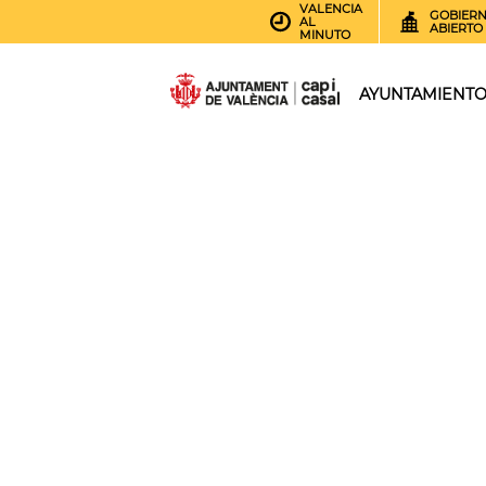
VALENCIA
GOBIER
AL
ABIERTO
MINUTO
AYUNTAMIENT