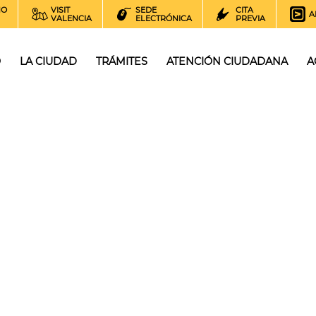
NO
VISIT
SEDE
CITA
A
VALENCIA
ELECTRÓNICA
PREVIA
O
LA CIUDAD
TRÁMITES
ATENCIÓN CIUDADANA
A