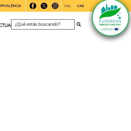
PPVALÈNCIA
VAL
CAS
CTUALIDAD