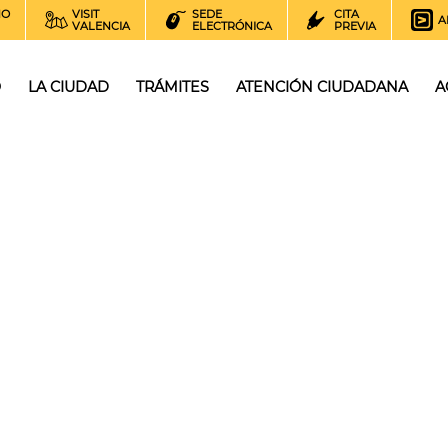
NO
VISIT
SEDE
CITA
A
VALENCIA
ELECTRÓNICA
PREVIA
O
LA CIUDAD
TRÁMITES
ATENCIÓN CIUDADANA
A