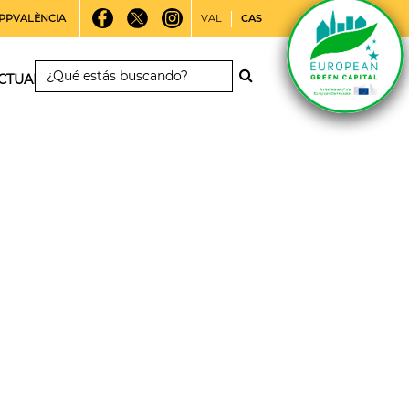
PPVALÈNCIA
VAL
CAS
CTUALIDAD