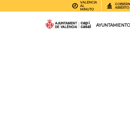
VALENCIA
GOBIER
AL
ABIERTO
MINUTO
AYUNTAMIENT