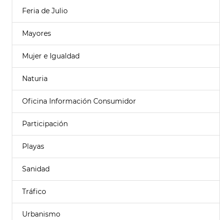
Feria de Julio
Mayores
Mujer e Igualdad
Naturia
Oficina Información Consumidor
Participación
Playas
Sanidad
Tráfico
Urbanismo