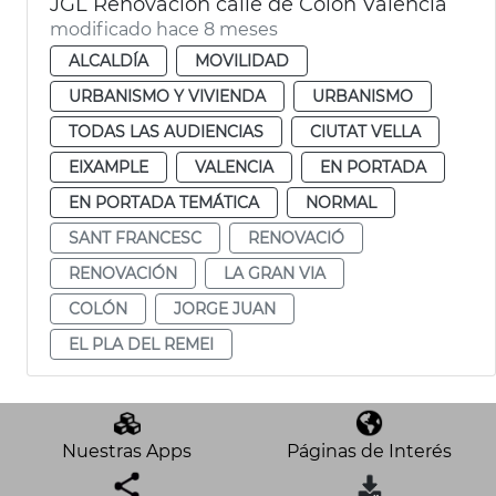
JGL Renovación calle de Colón València
modificado hace 8 meses
ALCALDÍA
MOVILIDAD
URBANISMO Y VIVIENDA
URBANISMO
TODAS LAS AUDIENCIAS
CIUTAT VELLA
EIXAMPLE
VALENCIA
EN PORTADA
EN PORTADA TEMÁTICA
NORMAL
SANT FRANCESC
RENOVACIÓ
RENOVACIÓN
LA GRAN VIA
COLÓN
JORGE JUAN
EL PLA DEL REMEI
Nuestras Apps
Páginas de Interés