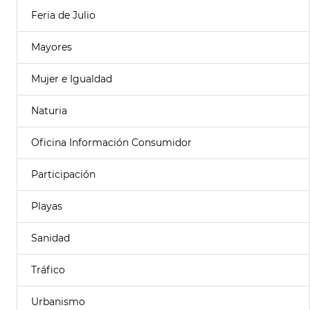
Feria de Julio
Mayores
Mujer e Igualdad
Naturia
Oficina Información Consumidor
Participación
Playas
Sanidad
Tráfico
Urbanismo