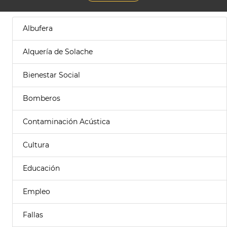
Albufera
Alquería de Solache
Bienestar Social
Bomberos
Contaminación Acústica
Cultura
Educación
Empleo
Fallas