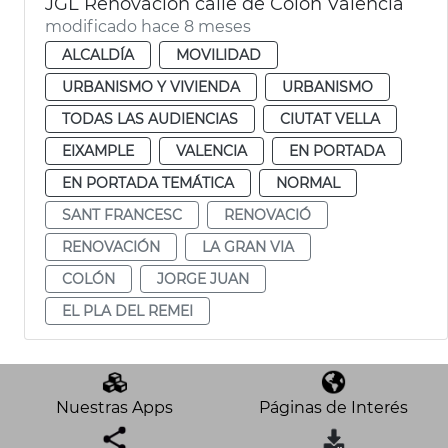
JGL Renovación calle de Colón València
modificado hace 8 meses
ALCALDÍA
MOVILIDAD
URBANISMO Y VIVIENDA
URBANISMO
TODAS LAS AUDIENCIAS
CIUTAT VELLA
EIXAMPLE
VALENCIA
EN PORTADA
EN PORTADA TEMÁTICA
NORMAL
SANT FRANCESC
RENOVACIÓ
RENOVACIÓN
LA GRAN VIA
COLÓN
JORGE JUAN
EL PLA DEL REMEI
Nuestras Apps
Páginas de Interés